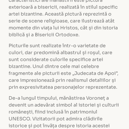
caracteristici ale mănăstirii este pictura
exterioară a bisericii, realizată în stilul specific
artei bizantine. Această pictură reprezintă o
serie de scene religioase, care ilustrează atât
momente din viața lui Hristos, cât și din istoria
biblică și a Bisericii Ortodoxe.
Picturile sunt realizate într-o varietate de
culori, dar predomină albastrul și roșul, care
sunt considerate culorile specifice artei
bizantine. Unul dintre cele mai celebre
fragmente ale picturii este „Judecata de Apoi”,
care impresionează prin realismul detaliilor și
prin expresivitatea personajelor reprezentate.
De-a lungul timpului, mănăstirea Voroneț a
devenit un adevărat simbol al istoriei și culturii
românești, fiind inclusă în patrimoniul
UNESCO. Vizitatorii pot admira clădirile
istorice și pot învăța despre istoria acestei