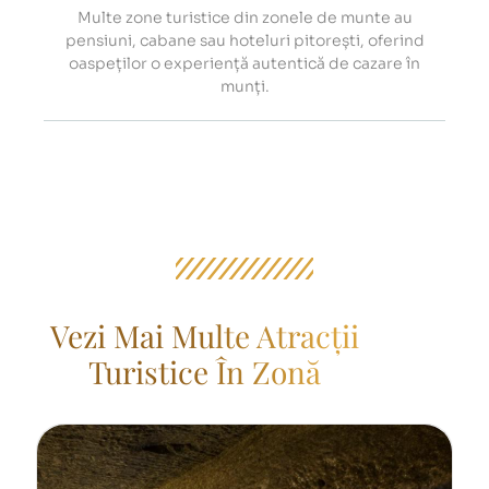
Multe zone turistice din zonele de munte au
pensiuni, cabane sau hoteluri pitorești, oferind
oaspeților o experiență autentică de cazare în
munți.
Vezi Mai Multe Atracții
Turistice În Zonă