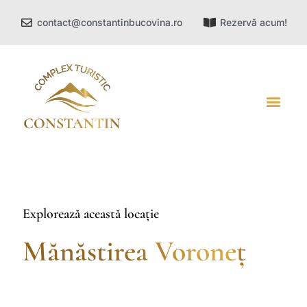
contact@constantinbucovina.ro
Rezervă acum!
DESPRE NOI
ATRACȚII TURISTICE
Explorează această locație
Mănăstirea Voroneț