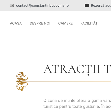
contact@constantinbucovina.ro
Rezervă ac
ACASA
DESPRE NOI
CAMERE
FACILITĂȚI
ATRACȚII 
O zonă de munte oferă o gamă variat
turistice pentru toate gusturile. În ac