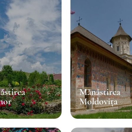
ăstirea
Mănăstirea
mor
Moldovița