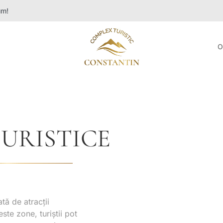
um!
O
TURISTICE
ă de atracții
este zone, turiștii pot