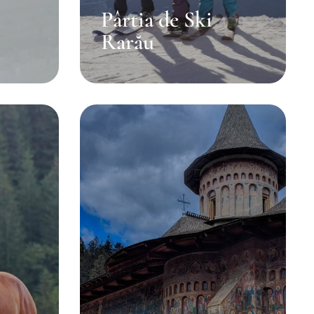
Pârtia de Ski
Rarău