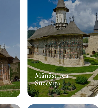
Mănăstirea
Sucevița