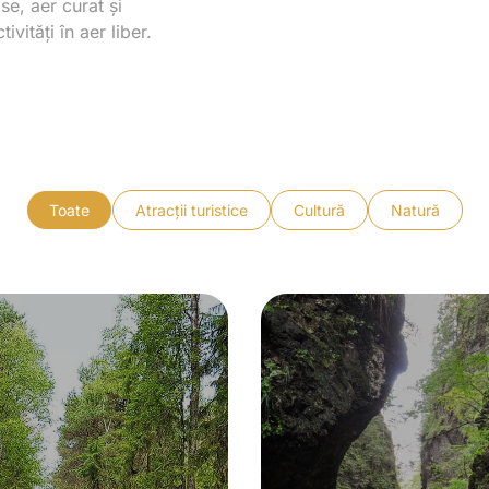
e, aer curat și
vități în aer liber.
Toate
Atracții turistice
Cultură
Natură