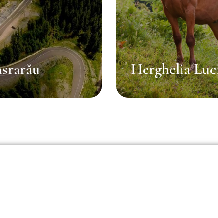
nsrarău
Herghelia Luc