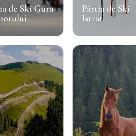
ia de Ski Gura
Pârtia de Ski
orului
Istrati