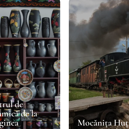
rul de
mică de la
ginea
Mocănița Huț