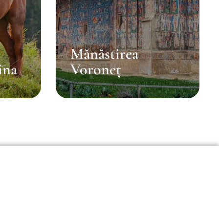
Mănăstirea
ina
Voroneț