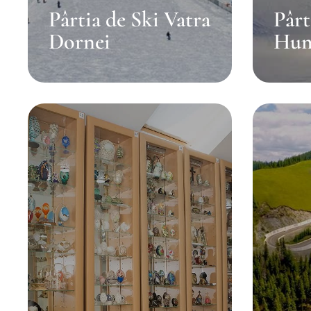
Pârtia de Ski Vatra
Pârt
Dornei
Hum