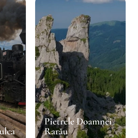
Pietrele Doamnei
ulca
Rarău