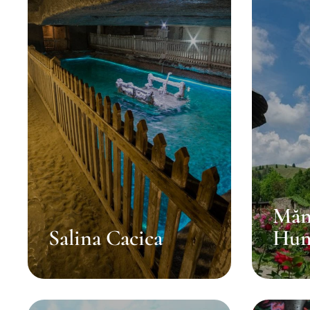
Măn
Salina Cacica
Hu