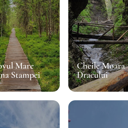
ovul Mare
Cheile Moara
ana Stampei
Dracului