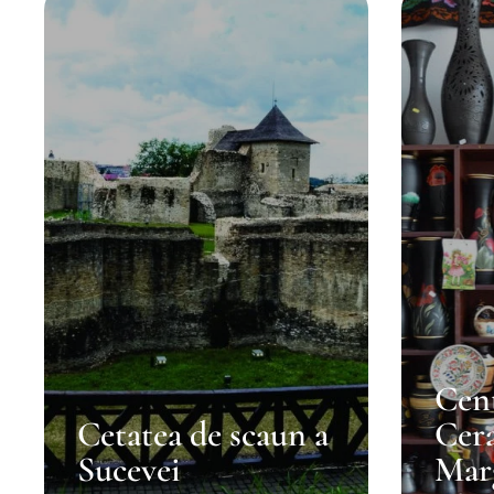
Cent
Cetatea de scaun a
Cera
Sucevei
Mar