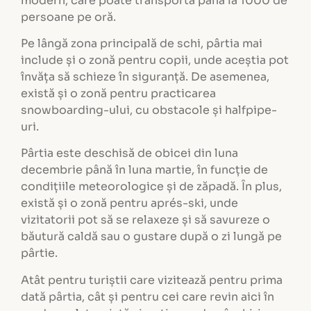
modern, care poate transporta până la 1000 de
persoane pe oră.
Pe lângă zona principală de schi, pârtia mai
include și o zonă pentru copii, unde aceștia pot
învăța să schieze în siguranță. De asemenea,
există și o zonă pentru practicarea
snowboarding-ului, cu obstacole și halfpipe-
uri.
Pârtia este deschisă de obicei din luna
decembrie până în luna martie, în funcție de
condițiile meteorologice și de zăpadă. În plus,
există și o zonă pentru aprés-ski, unde
vizitatorii pot să se relaxeze și să savureze o
băutură caldă sau o gustare după o zi lungă pe
pârtie.
Atât pentru turiștii care vizitează pentru prima
dată pârtia, cât și pentru cei care revin aici în