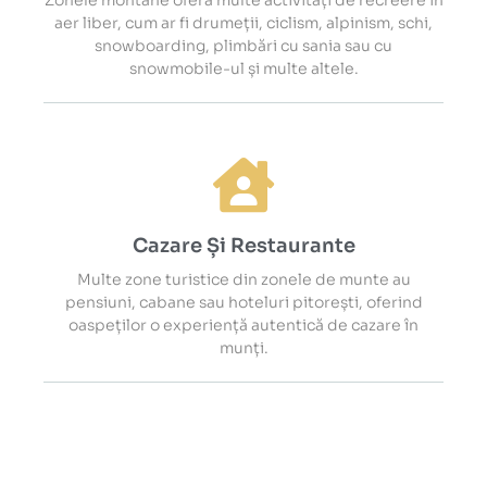
Zonele montane oferă multe activități de recreere în
aer liber, cum ar fi drumeții, ciclism, alpinism, schi,
snowboarding, plimbări cu sania sau cu
snowmobile-ul și multe altele.
Cazare Și Restaurante
Multe zone turistice din zonele de munte au
pensiuni, cabane sau hoteluri pitorești, oferind
oaspeților o experiență autentică de cazare în
munți.