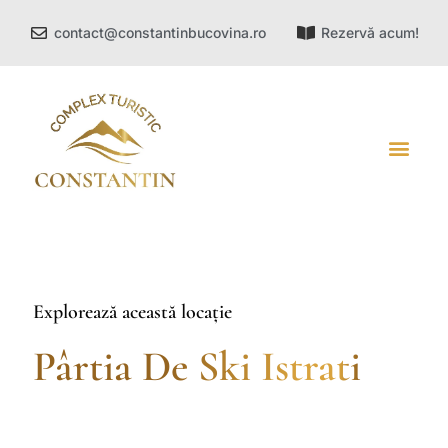
contact@constantinbucovina.ro
Rezervă acum!
DESPRE NOI
ATRACȚII TURISTICE
Explorează această locație
Pârtia De Ski Istrati