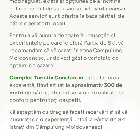
mod regulat, există și opțiunea de a închiria
echipamentul de schi sau snowboard necesar.
Aceste servicii sunt oferite la baza pârtiei, de
către operatorii locali.
Pentru a vă bucura de toate frumusețile și
experiențele pe care le oferă Pârtia de Ski, vă
recomandăm să vă cazați în zona Câmpulung
Moldovenesc, unde veți găsi o varietate de
opțiuni de cazare.
Complex Turistic Constantin
este alegerea
excelentă, fiind situat la
aproximativ 300 de
metri
de pârtie, oferind servicii de calitate și
confort pentru toți oaspeții.
Vă așteptăm cu drag să faceți rezervări și să vă
bucurați de o experiență unică la Pârtia de Ski
Istrati din Câmpulung Moldovenesc!