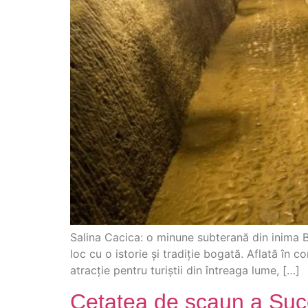
Salina Cacica: o minune subterană din inima Bu
loc cu o istorie și tradiție bogată. Aflată în
atracție pentru turiștii din întreaga lume, […]
Cetatea de scaun a Suc