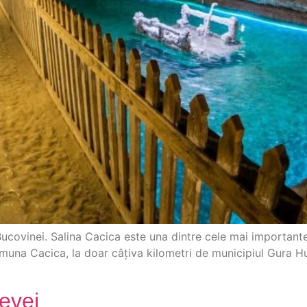
covinei. Salina Cacica este una dintre cele mai importante a
 comuna Cacica, la doar câțiva kilometri de municipiul Gura 
evei