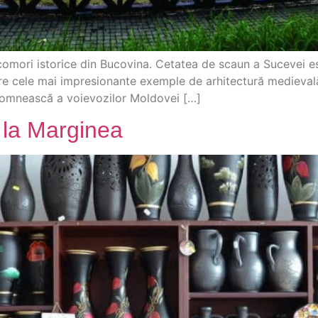
omori istorice din Bucovina. Cetatea de scaun a Sucevei est
tre cele mai impresionante exemple de arhitectură medievală
 domnească a voievozilor Moldovei […]
 la Marginea