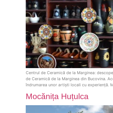
Centrul de Ceramică de la Marginea: descoperă t
de Ceramică de la Marginea din Bucovina. Aces
îndrumarea unor artiști locali cu experiență. 
Mocănița Huțulca