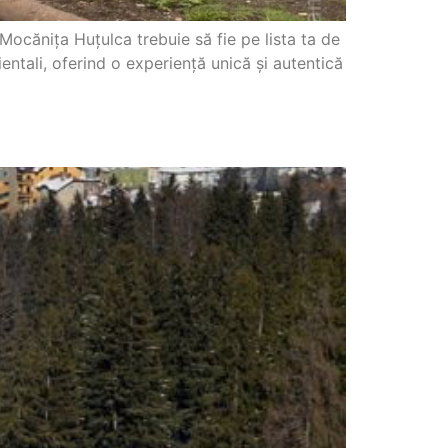
Mocănița Huțulca trebuie să fie pe lista ta de
entali, oferind o experiență unică și autentică