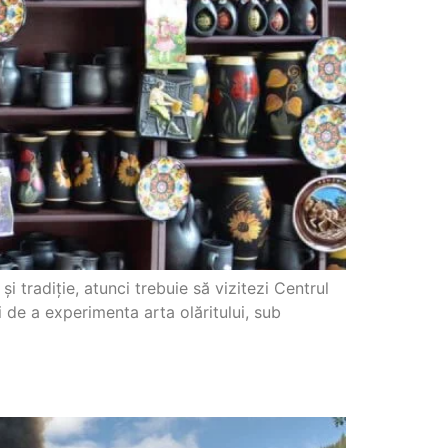
 tradiție, atunci trebuie să vizitezi Centrul
 de a experimenta arta olăritului, sub