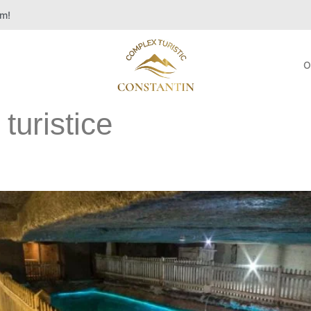
um!
O
 turistice