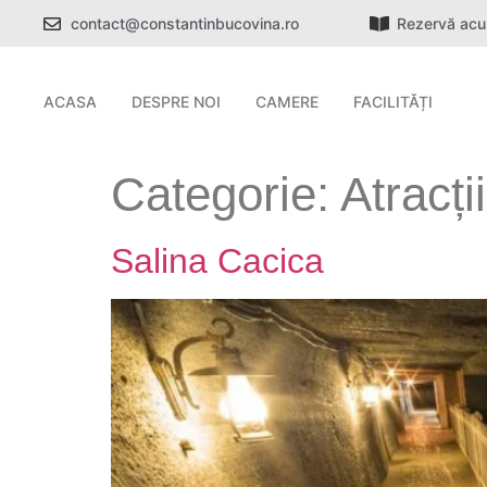
contact@constantinbucovina.ro
Rezervă ac
ACASA
DESPRE NOI
CAMERE
FACILITĂȚI
Categorie:
Atracții
Salina Cacica