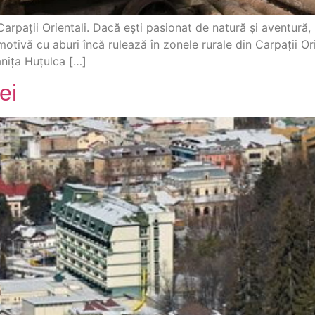
arpații Orientali. Dacă ești pasionat de natură și aventură, 
otivă cu aburi încă rulează în zonele rurale din Carpații Ori
ănița Huțulca […]
ei