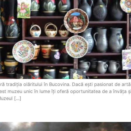
radiția olăritului în Bucovina. Dacă ești pasionat de artă și
t muzeu unic în lume îți oferă oportunitatea de a învăța și
Muzeul […]