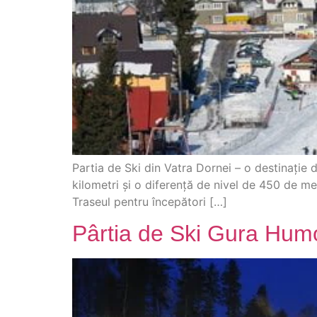
Partia de Ski din Vatra Dornei – o destinație 
kilometri și o diferență de nivel de 450 de metr
Traseul pentru începători […]
Pârtia de Ski Gura Humo